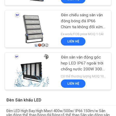
Đèn chiếu sáng sân vận
động bóng đá IP66
Chùm tia không đối xứng
Góc chống gió Công suất
Ex-work/FOB price MOQ:1 CÁI
cao
LIÊN HỆ
Đèn sân vận động góc
hẹp LED IP67 ngoài trời
chống nước 200W 300W
400W 500W
Có thể thương lượng MOQ:100 cái
LIÊN HỆ
Đèn Sân khấu LED
Đèn LED High Bay High Mast 400w/500w/ IP66 150lm/w Sân
vận động thể thao Bóng đá Bóng rổ thể thao Sân vận động sân