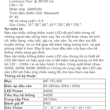
Luminous Flux: ≧ 38720 Lm
PRIVACY
CRI:> 75
Nhãn chip: SAMSUN
POLICY
Trình điều khiển LED: Meanwell
IP: 65
Hệ số công suất:> 0.9
Góc Chiều:
10 °, 30 °, 60 °, 65 * 135 °, 85 * 135 °
Sự miêu tả:
Đèn sân
khấu chống thấm nước
LED
rất phổ biến trong số
những người tiêu dùng hiện nay.
Nó có thể khác nhau về kích
cỡ, kiểu dáng, màu sắc, giá cả, vân vân.
So với đèn sợi đốt
truyền thống, nó có thể giúp tiết kiệm năng lượng hơn, và giải
phóng nhiệt ít hơn.
Đây là lựa chọn đầu tiên của bạn cho hệ
thống chiếu sáng gia đình.
Đèn sân
khấu không
thấm nước
LED
của chúng tôi
có thiết kế
LED tiết kiệm và hiệu quả cao vì tiết kiệm năng lượng có thể lên
tới 120 ~ 130lm / w và bảo hành 3 năm.
Công suất khác nhau:
200W, 400W, 600W, 800W
vv Chúng tôi cung cấp đèn
LED sân
sân LED
với hiệu ứng chiếu sáng tốt cho lựa chọn của bạn.
Thông số kỹ thuật:
Mục
MF-YFL400
Điện áp đầu vào
85-265Vac 50Hz / 60Hz
LED Power
400W
Tiêu thụ hệ thống
440W
Cung cấp Flux
38720lm
Đánh giá IP
IP65
Góc Chùm
10 °, 30 °, 60 °, 65 * 135 °, 85 * 135 °