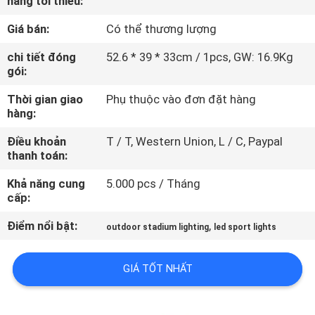
hàng tối thiểu:
TÔI
Giá bán:
Có thể thương lượng
THAM
chi tiết đóng
52.6 * 39 * 33cm / 1pcs, GW: 16.9Kg
gói:
QUAN
Thời gian giao
Phụ thuộc vào đơn đặt hàng
NHÀ
hàng:
MÁY
Điều khoản
T / T, Western Union, L / C, Paypal
thanh toán:
KIỂM
Khả năng cung
5.000 pcs / Tháng
SOÁT
cấp:
CHẤT
Điểm nổi bật:
,
outdoor stadium lighting
led sport lights
LƯỢNG
GIÁ TỐT NHẤT
LIÊN