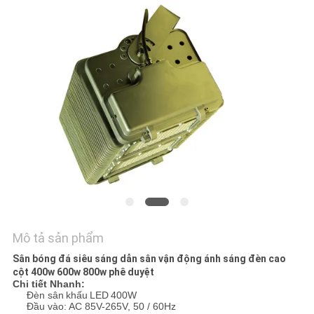
HỆ
CHÚNG
TÔI
YÊU
CẦU
BÁO
GIÁ
SƠ
ĐỒ
Mô tả sản phẩm
TRANG
Sân bóng đá siêu sáng dẫn sân vận động ánh sáng đèn cao
cột 400w 600w 800w phê duyệt
WEB
Chi tiết Nhanh:
Đèn sân
khấu
LED
400W
Đầu vào: AC 85V-265V, 50 / 60Hz