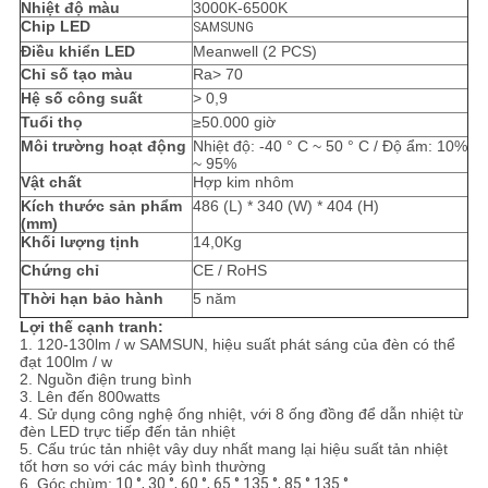
Nhiệt độ màu
3000K-6500K
Chip LED
SAMSUNG
Điều khiển LED
Meanwell (2 PCS)
Chỉ số tạo màu
Ra> 70
Hệ số công suất
> 0,9
Tuổi thọ
≥50.000 giờ
Môi trường hoạt động
Nhiệt độ: -40 ° C ~ 50 ° C / Độ ẩm: 10%
~ 95%
Vật chất
Hợp kim nhôm
Kích thước sản phẩm
486 (L) * 340 (W) * 404 (H)
(mm)
Khối lượng tịnh
14,0Kg
Chứng chỉ
CE / RoHS
Thời hạn bảo hành
5 năm
Lợi thế cạnh tranh:
1. 120-130lm / w SAMSUN, hiệu suất phát sáng của đèn có thể
đạt 100lm / w
2. Nguồn điện trung bình
3. Lên đến 800watts
4. Sử dụng công nghệ ống nhiệt, với 8 ống đồng để dẫn nhiệt từ
đèn LED trực tiếp đến tản nhiệt
5. Cấu trúc tản nhiệt vây duy nhất mang lại hiệu suất tản nhiệt
tốt hơn so với các máy bình thường
6. Góc chùm:
10 °, 30 °, 60 °, 65 ° 135 °, 85 ° 135 °