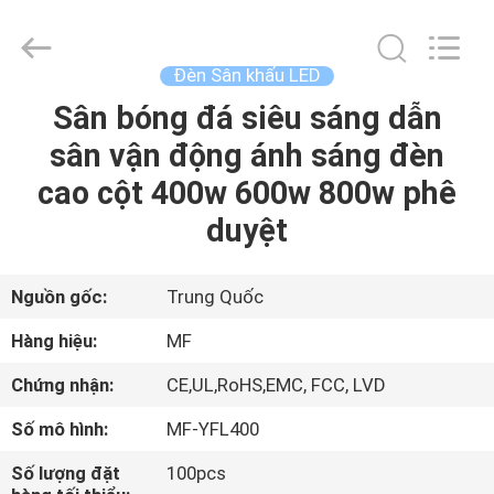
-
2026
Ming
Feng
Lighting
Đèn Sân khấu LED
Co.,Ltd..
All
Rights
Sân bóng đá siêu sáng dẫn
TRANG
Reserved.
sân vận động ánh sáng đèn
CHỦ
cao cột 400w 600w 800w phê
CÁC
duyệt
SẢN
PHẨM
Nguồn gốc:
Trung Quốc
Hàng hiệu:
MF
VIDEO
Chứng nhận:
CE,UL,RoHS,EMC, FCC, LVD
Số mô hình:
MF-YFL400
VỀ
CHÚNG
Số lượng đặt
100pcs