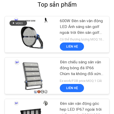
Top sản phẩm
600W Đèn sân vận động
LED Ánh sáng sân golf
ngoài trời Đèn sân golf
IP66 800W 1000W
Có thể thương lượng MOQ:10pcs
Không thấm nước
LIÊN HỆ
Đèn chiếu sáng sân vận
động bóng đá IP66
Chùm tia không đối xứng
Góc chống gió Công suất
Ex-work/FOB price MOQ:1 CÁI
cao
LIÊN HỆ
Đèn sân vận động góc
hẹp LED IP67 ngoài trời