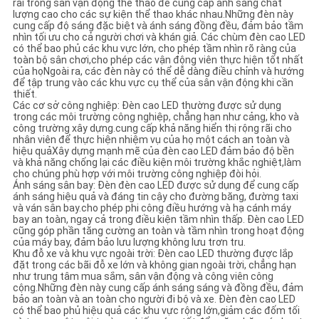
rãi trong sân vận động thể thao để cung cấp ánh sáng chất
lượng cao cho các sự kiện thể thao khác nhau.Những đèn này
cung cấp độ sáng đặc biệt và ánh sáng đồng đều, đảm bảo tầm
nhìn tối ưu cho cả người chơi và khán giả. Các chùm đèn cao LED
có thể bao phủ các khu vực lớn, cho phép tầm nhìn rõ ràng của
toàn bộ sân chơi,cho phép các vận động viên thực hiện tốt nhất
của họNgoài ra, các đèn này có thể dễ dàng điều chỉnh và hướng
để tập trung vào các khu vực cụ thể của sân vận động khi cần
thiết.
Các cơ sở công nghiệp: Đèn cao LED thường được sử dụng
trong các môi trường công nghiệp, chẳng hạn như cảng, kho và
công trường xây dựng.cung cấp khả năng hiển thị rộng rãi cho
nhân viên để thực hiện nhiệm vụ của họ một cách an toàn và
hiệu quảXây dựng mạnh mẽ của đèn cao LED đảm bảo độ bền
và khả năng chống lại các điều kiện môi trường khắc nghiệt,làm
cho chúng phù hợp với môi trường công nghiệp đòi hỏi.
Ánh sáng sân bay: Đèn đèn cao LED được sử dụng để cung cấp
ánh sáng hiệu quả và đáng tin cậy cho đường băng, đường taxi
và ván sân bay.cho phép phi công điều hướng và hạ cánh máy
bay an toàn, ngay cả trong điều kiện tầm nhìn thấp. Đèn cao LED
cũng góp phần tăng cường an toàn và tầm nhìn trong hoạt động
của máy bay, đảm bảo lưu lượng không lưu trơn tru.
Khu đỗ xe và khu vực ngoài trời: Đèn cao LED thường được lắp
đặt trong các bãi đỗ xe lớn và không gian ngoài trời, chẳng hạn
như trung tâm mua sắm, sân vận động và công viên công
cộng.Những đèn này cung cấp ánh sáng sáng và đồng đều, đảm
bảo an toàn và an toàn cho người đi bộ và xe. Đèn đèn cao LED
có thể bao phủ hiệu quả các khu vực rộng lớn,giảm các đốm tối