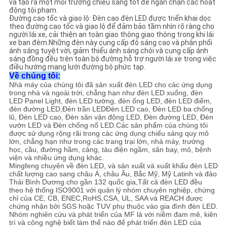
và tạo ra một môi trường chiếu sáng tốt để ngăn chặn các hoạt
động tội phạm.
Đường cao tốc và giao lộ: Đèn cao đèn LED được triển khai dọc
theo đường cao tốc và giao lộ để đảm bảo tầm nhìn rõ ràng cho
người lái xe, cải thiện an toàn giao thông giao thông trong khi lái
xe ban đêm.Những đèn này cung cấp độ sáng cao và phân phối
ánh sáng tuyệt vời, giảm thiểu ánh sáng chói và cung cấp ánh
sáng đồng đều trên toàn bộ đường.hỗ trợ người lái xe trong việc
điều hướng mạng lưới đường bộ phức tạp.
Về chúng tôi:
Nhà máy của chúng tôi đã sản xuất đèn LED cho các ứng dụng
trong nhà và ngoài trời, chẳng hạn như đèn LED xuống, đèn
LED Panel Light, đèn LED tường, đèn ống LED, đèn LED điểm,
đèn đường LED,Đèn trần LEDĐèn LED cao, Đèn LED ba chống
lũ, Đèn LED cao, Đèn sân vận động LED, Đèn đường LED, Đèn
vườn LED và Đèn chống nổ LED.Các sản phẩm của chúng tôi
được sử dụng rộng rãi trong các ứng dụng chiếu sáng quy mô
lớn, chẳng hạn như trong các trang trại lớn, nhà máy, trường
học, cầu, đường hầm, cảng, tàu điện ngầm, sân bay, mỏ, bệnh
viện và nhiều ứng dụng khác.
Mingfeng chuyên về đèn LED, và sản xuất và xuất khẩu đèn LED
chất lượng cao sang châu Á, châu Âu, Bắc Mỹ, Mỹ Latinh và đảo
Thái Bình Dương cho gần 132 quốc gia,Tất cả đèn LED đều
theo hệ thống ISO9001 với quản lý nhóm chuyên nghiệp, chứng
chỉ của CE, CB, ENEC,RoHS,CSA, UL, SAA và REACH được
chứng nhận bởi SGS hoặc TUV phụ thuộc vào gia đình đèn LED.
Nhóm nghiên cứu và phát triển của MF là với niềm đam mê, kiên
trì và công nghệ biết làm thế nào để phát triển đèn LED của