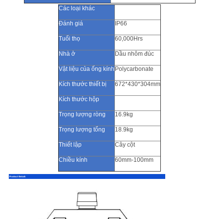
Các loại khác
Đánh giá
IP66
Tuổi thọ
60,000Hrs
Nhà ở
Dầu nhôm đúc
Vật liệu của ống kính
Polycarbonate
Kích thước thiết bị
672*430*304mm
Kích thước hộp
Trọng lượng ròng
16.9kg
Trọng lượng tổng
18.9kg
Thiết lập
Cây cột
Chiều kính
60mm-100mm