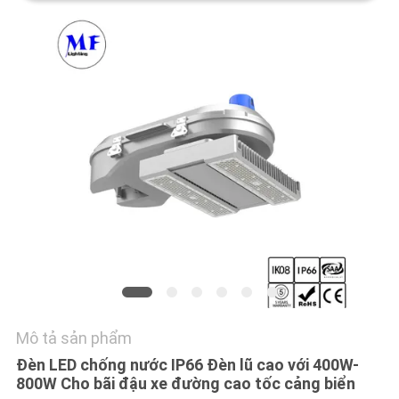
HỆ
CHÚNG
TÔI
YÊU
CẦU
BÁO
GIÁ
SƠ
ĐỒ
TRANG
Mô tả sản phẩm
WEB
Đèn LED chống nước IP66 Đèn lũ cao với 400W-
800W Cho bãi đậu xe đường cao tốc cảng biển