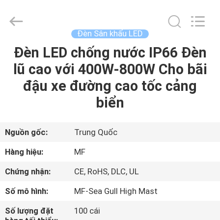
-
2026
Ming
Feng
Lighting
Đèn Sân khấu LED
Co.,Ltd..
All
Rights
Đèn LED chống nước IP66 Đèn
TRANG
Reserved.
lũ cao với 400W-800W Cho bãi
CHỦ
đậu xe đường cao tốc cảng
CÁC
biển
SẢN
PHẨM
Nguồn gốc:
Trung Quốc
Hàng hiệu:
MF
VIDEO
Chứng nhận:
CE, RoHS, DLC, UL
Số mô hình:
MF-Sea Gull High Mast
VỀ
CHÚNG
Số lượng đặt
100 cái