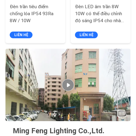
PRIVACY
Đèn trần tiêu điểm
Đèn LED âm trần 8W
POLICY
chống lóa IP54 93Ra
10W có thể điều chỉnh
8W / 10W
độ sáng IP54 cho nhà
bếp
LIÊN HỆ
LIÊN HỆ
Ming Feng Lighting Co.,Ltd.