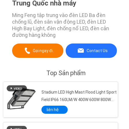
Trung Quốc nhà máy
Ming Feng tập trung vào đèn LED Ba đèn
chống lũ, đèn sân vận động LED, đèn LED
High Bay Light, đèn chống nổ LED, đèn cản
đường hàng không
Gọi ngay đi.
Contact Us
Top Sản phẩm
Led Batten Light Công nghiệp Tri Proof Linear Led Vapor Light Fixture led batten light Nhà ở Tri-Proof
Đèn LED Tri-Proof Lighting Đường hầm LED IP65 Ik08 Lumen cao Hơi nước chống nước ngoài trời Đèn LED dạng ống Triproof tuyến tính chặt chẽ
Kho Tri Proof Light Anti Glare Solid Ip65 Thanh trang trí chống thấm nước Led nhựa Tri-Proof Light Fixture
Stadium LED High Mast Flood Light Sport
Field IP66 160LM/W 400W 600W 800W
4ft 8ft Khẩn Cấp Không Thấm Nước Batten Light Tri Proof Thiết Bị Chiếu Sáng IP65 Đèn Led Tuyến Tính Tri Proof Tube Đèn
1000W 1200W 1800W
LED IP65 Chống nước tuyến tính hơi ánh sáng kín Tri Proof Light Nhà để xe tuyến tính chống thấm nước Cửa hàng ánh sáng
liên hệ
IP65 CRI70 120W Chống thấm nước Chiếu sáng LED, Chiếu sáng Bridgrlux LED CE RoHS RoHS
Có thể thay đổi kích thước 4000Lm 51W Bridgelux COB Đèn LED Down 85 CRI 3000K Warm White