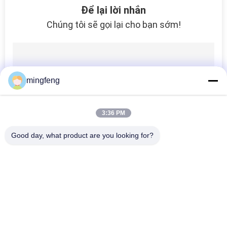
Để lại lời nhắn
Chúng tôi sẽ gọi lại cho bạn sớm!
mingfeng
3:36 PM
Good day, what product are you looking for?
Danh mục phổ biến
Tất cả
các
Đèn LED Tri Proof
Đèn Lũ LED