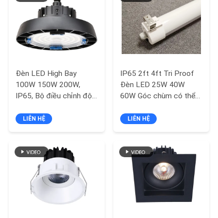
HỆ
bảo tàng
CHÚNG
TÔI
YÊU
Đèn LED High Bay
IP65 2ft 4ft Tri Proof
CẦU
100W 150W 200W,
Đèn LED 25W 40W
BÁO
IP65, Bộ điều chỉnh độ
60W Góc chùm có thể
sáng 0-10V/Dali, Bộ
xoay
GIÁ
cảm biến, Bộ khẩn cấp
LIÊN HỆ
LIÊN HỆ
SƠ
ĐỒ
TRANG
WEB