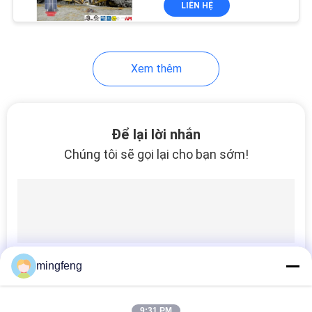
LIÊN HỆ
56
Đèn đường ray có
hình dạng
Xem thêm
Để lại lời nhắn
Chúng tôi sẽ gọi lại cho bạn sớm!
147
LED chiếu sáng cảnh
quan ngoài trời
mingfeng
424
9:31 PM