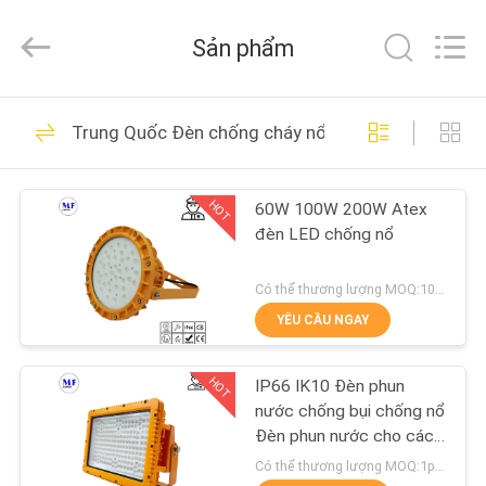
-
2026
Ming
Sản phẩm
Feng
Lighting
Co.,Ltd..
All
Rights
TRANG
228
Reserved.
Trung Quốc Đèn chống cháy nổ LED
CHỦ
Đèn LED Tri Proof
HOT
60W 100W 200W Atex
CÁC
đèn LED chống nổ
SẢN
PHẨM
Có thể thương lượng MOQ:100 cái
YÊU CẦU NGAY
305
VIDEO
HOT
IP66 IK10 Đèn phun
Đèn lũ LED
nước chống bụi chống nổ
VỀ
Đèn phun nước cho các
nhà máy giấy lưu trữ
CHÚNG
Có thể thương lượng MOQ:1pcs