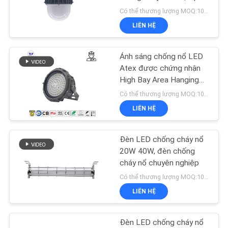
HỆ
duyệt Atex Đèn khẩn cấp
Có thể thương lượng MOQ:100pcs
CHÚNG
Chống cháy nổ Đèn bay
LIÊN HỆ
TÔI
cao
102
Đèn chống cháy nổ
Ánh sáng chống nổ LED
YÊU
Atex được chứng nhận
LED
High Bay Area Hanging
CẦU
Wall Mounted Zone 1
Có thể thương lượng MOQ:100 cái
BÁO
Zone 2 LNG Gas Station
LIÊN HỆ
Ngành dầu mỏ
GIÁ
Đèn LED chống cháy nổ
57
SƠ
20W 40W, đèn chống
cháy nổ chuyên nghiệp
ĐỒ
Đèn LED Tunnel
Có thể thương lượng MOQ:100 cái
TRANG
LIÊN HỆ
WEB
Đèn LED chống cháy nổ