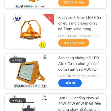
ngành công nghiệp nặng
YÊU CẦU NGAY
TÔI
HOT
Khu vực 2 Atex LED Đèn
THAM
223
chiếu sáng chống cháy
QUAN
nổ Trạm xăng công
Đèn Sân khấu LED
nghiệp Chiếu sáng
NHÀ
Ex-work/FOB price MOQ:1 CÁI
YÊU CẦU NGAY
MÁY
Ánh sáng chống nổ LED
KIỂM
Atex được chứng nhận
SOÁT
công suất cao ADC12
225
Nhà chứa nhôm Khu vực
Có thể thương lượng MOQ:100 cái
CHẤT
1 Khu vực 2 Trạm xăng
LIÊN HỆ
LƯỢNG
LNG Ngành dầu mỏ
Đèn LED High Bay
Đèn LED chống cháy nổ
LIÊN
20W 40W 60W IP66 Đèn
chống cháy nổ được phê