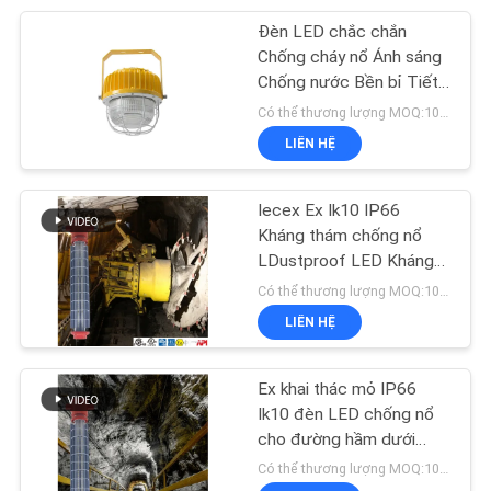
Đèn LED chắc chắn
47
Chống cháy nổ Ánh sáng
Đèn LED cản trở
Chống nước Bền bỉ Tiết
kiệm năng lượng Công
Có thể thương lượng MOQ:10 CÁI/Thỏa thuận
hàng không
nghiệp chế biến thực
LIÊN HỆ
phẩm
Iecex Ex Ik10 IP66
Kháng thám chống nổ
LDustproof LED Kháng
74
thám chống nổ kim loại
Có thể thương lượng MOQ:100 cái
nhẹ Cho mỏ ngầm
LIÊN HỆ
Đèn LED Spot Track
Ex khai thác mỏ IP66
Ik10 đèn LED chống nổ
cho đường hầm dưới
lòng đất xây dựng hang
Có thể thương lượng MOQ:100 cái
động