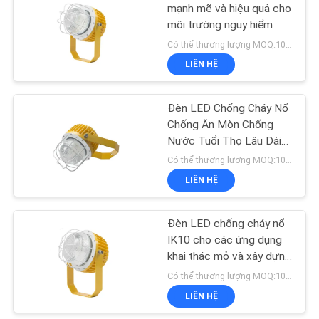
PRIVACY
mạnh mẽ và hiệu quả cho
môi trường nguy hiểm
POLICY
323
Có thể thương lượng MOQ:100 cái
LIÊN HỆ
Đèn đường LED
Đèn LED Chống Cháy Nổ
Chống Ăn Mòn Chống
Nước Tuổi Thọ Lâu Dài
Cho Nhà Máy Lọc Dầu
Có thể thương lượng MOQ:10 CÁI/Thỏa thuận
Khí
LIÊN HỆ
30
Đèn LED chống cháy nổ
Đèn tìm kiếm LED
IK10 cho các ứng dụng
khai thác mỏ và xây dựng
Chống sốc
Có thể thương lượng MOQ:10 CÁI/Thỏa thuận
LIÊN HỆ