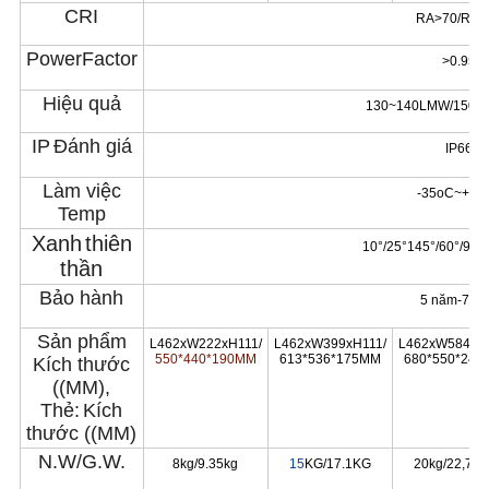
CRI
RA>70/RA>
PowerFactor
>0.95
Hiệu quả
130~140LMW/150L
IP
Đánh giá
IP66
Làm việc
-35oC~+50
Temp
Xanh
thiên
10°/25°145°/60°/90°
thần
Bảo hành
5 năm-7 n
Sản phẩm
L462xW222xH111/
L462xW399xH111/
L462xW584xH1
550*440*190MM
613*536*175MM
680*550*24
Kích thước
((MM)
,
Thẻ:
Kích
thước ((MM)
N.W/G.W.
8kg/9.35kg
15
KG/17.1KG
20kg/22,75k