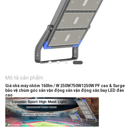
HỆ
CHÚNG
TÔI
YÊU
CẦU
BÁO
GIÁ
Mô tả sản phẩm
SƠ
Giá nhà máy nhôm 160lm / W 250W750W1250W PF cao & Surge
bảo vệ chùm góc sân vận động sân vận động sân bay LED đèn
ĐỒ
cao
TRANG
WEB