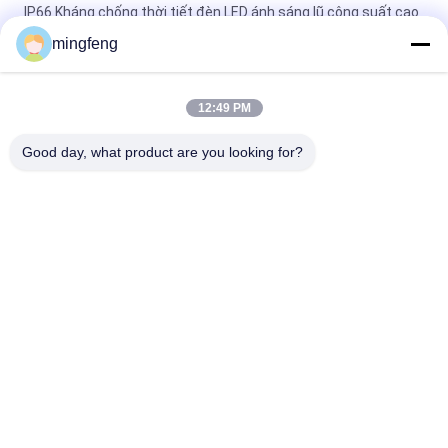
IP66 Kháng chống thời tiết đèn LED ánh sáng lũ công suất cao
400W-1800W Đối với các công trình xây dựng Đường cầu Cảng
mingfeng
bến tàu biển
Đèn LED chống nước IP66 Đèn lũ cao với 400W-800W Cho bãi
đậu xe đường cao tốc cảng biển
12:49 PM
Danh mục phổ biến
Good day, what product are you looking for?
Tất cả
các
Đèn LED Tri Proof
Đèn Lũ LED
Đèn Sân Khấu LED
Đèn LED High Bay
Đèn Chống Cháy Nổ 
Đèn LED Tunnel
LED
Đèn Đường LED
Đèn Tìm Kiếm LED
提交