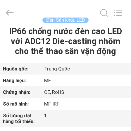
-
2026
Ming
Feng
Lighting
Đèn Sân khấu LED
Co.,Ltd..
All
Rights
IP66 chống nước đèn cao LED
TRANG
Reserved.
với ADC12 Die-casting nhôm
CHỦ
cho thể thao sân vận động
CÁC
SẢN
Nguồn gốc:
Trung Quốc
PHẨM
Hàng hiệu:
MF
Chứng nhận:
CE, RoHS
VIDEO
Số mô hình:
MF-IRF
VỀ
Số lượng đặt
1
hàng tối thiểu:
CHÚNG