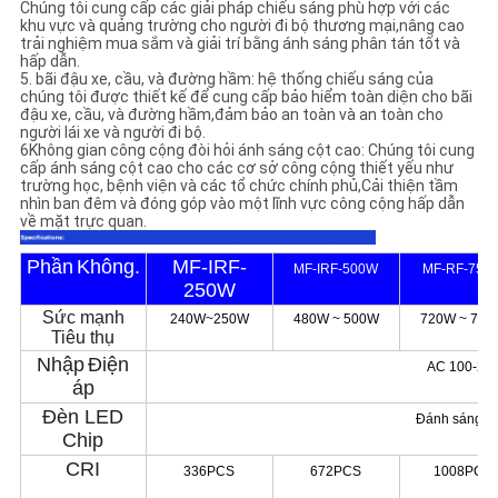
Chúng tôi cung cấp các giải pháp chiếu sáng phù hợp với các
khu vực và quảng trường cho người đi bộ thương mại,nâng cao
trải nghiệm mua sắm và giải trí bằng ánh sáng phân tán tốt và
hấp dẫn.
5. bãi đậu xe, cầu, và đường hầm: hệ thống chiếu sáng của
chúng tôi được thiết kế để cung cấp bảo hiểm toàn diện cho bãi
đậu xe, cầu, và đường hầm,đảm bảo an toàn và an toàn cho
người lái xe và người đi bộ.
6Không gian công cộng đòi hỏi ánh sáng cột cao: Chúng tôi cung
cấp ánh sáng cột cao cho các cơ sở công cộng thiết yếu như
trường học, bệnh viện và các tổ chức chính phủ,Cải thiện tầm
nhìn ban đêm và đóng góp vào một lĩnh vực công cộng hấp dẫn
về mặt trực quan.
Phần
Không.
MF-IRF-
MF-IRF-500W
MF-RF-750
250W
Sức mạnh
240W~250W
480W ~ 500W
720W ~ 750
Tiêu thụ
Nhập
Điện
AC 100-27
áp
Đèn LED
Đánh sáng"/
Chip
CRI
336PCS
672PCS
1008PCS