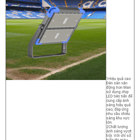
1Hiệu quả cao:
Đèn sân vận
động Iron Man
sử dụng chip
LED tiên tiến để
cung cấp ánh
sáng hiệu quả
cao, đáp ứng
nhu cầu chiếu
sáng khu vực
lớn.
2Chất lượng
ánh sáng vượt
trội: Với chỉ số