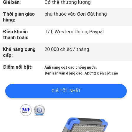
Giá bán:
Có thể thương lượng
TÔI
Thời gian giao
phụ thuộc vào đơn đặt hàng
hàng:
THAM
Điều khoản
T/T, Western Union, Paypal
QUAN
thanh toán:
NHÀ
Khả năng cung
20.000 chiếc / tháng
MÁY
cấp:
Điểm nổi bật:
,
Ánh sáng cột cao chống nước
KIỂM
,
Đèn sân vận động cao
ADC12 Đèn cột cao
SOÁT
GIÁ TỐT NHẤT
CHẤT
LƯỢNG
LIÊN