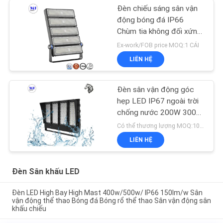
Đèn chiếu sáng sân vận
động bóng đá IP66
Chùm tia không đối xứng
Góc chống gió Công suất
Ex-work/FOB price MOQ:1 CÁI
cao
LIÊN HỆ
Đèn sân vận động góc
hẹp LED IP67 ngoài trời
chống nước 200W 300W
400W 500W
Có thể thương lượng MOQ:100 cái
LIÊN HỆ
Đèn Sân khấu LED
Đèn LED High Bay High Mast 400w/500w/ IP66 150lm/w Sân
vận động thể thao Bóng đá Bóng rổ thể thao Sân vận động sân
khấu chiếu