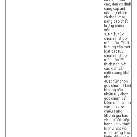
hiển thị màu
cao, đèn cố định
cung cấp ánh
sáng tự nhiên
và thoải mái,
nâng cao chất
lượng chiếu
sáng.
3. Nhiều tùy
chọn nhiệt độ
màu sắc: Thiết
bị cung cấp một
loạt các tùy
chọn nhiệt độ
màu sắc để
thích nghi với
các kịch bản
chiếu sáng khác
nhau.
4Các tùy chọn
góc chùm: Thiết
bị cung cấp
nhiều tùy chọn
góc chùm để
kiểm soát chính
xác khu vực
chiếu sáng.
5Đánh giá bảo
vệ cao: Với xếp
hạng IP66, thiết
bị phù hợp với
môi trường khó