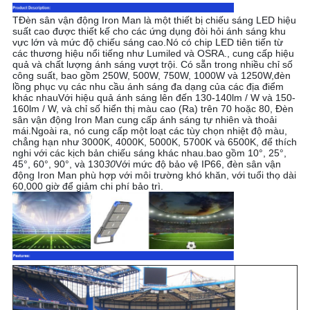
PRIVACY
T
Đèn sân vận động Iron Man là một thiết bị chiếu sáng LED hiệu
POLICY
suất cao được thiết kế cho các ứng dụng đòi hỏi ánh sáng khu
vực lớn và mức độ chiếu sáng cao.Nó có chip LED tiên tiến từ
các thương hiệu nổi tiếng như Lumiled và OSRA., cung cấp hiệu
quả và chất lượng ánh sáng vượt trội. Có sẵn trong nhiều chỉ số
công suất, bao gồm 250W, 500W, 750W, 1000W và 1250W,đèn
lồng phục vụ các nhu cầu ánh sáng đa dạng của các địa điểm
khác nhauVới hiệu quả ánh sáng lên đến 130-140lm / W và 150-
160lm / W, và chỉ số hiển thị màu cao (Ra) trên 70 hoặc 80, Đèn
sân vận động Iron Man cung cấp ánh sáng tự nhiên và thoải
mái.Ngoài ra, nó cung cấp một loạt các tùy chọn nhiệt độ màu,
chẳng hạn như 3000K, 4000K, 5000K, 5700K và 6500K, để thích
nghi với các kịch bản chiếu sáng khác nhau.bao gồm 10°, 25°,
45°, 60°, 90°, và 130
30
Với mức độ bảo vệ IP66, đèn sân vận
động Iron Man phù hợp với môi trường khó khăn, với tuổi thọ dài
60,000 giờ để giảm chi phí bảo trì.