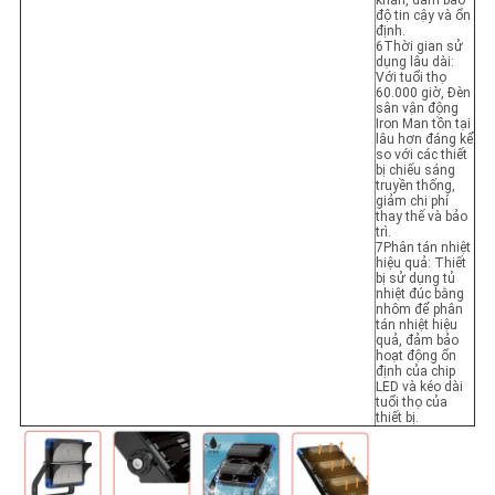
khăn, đảm bảo
độ tin cậy và ổn
định.
6Thời gian sử
dụng lâu dài:
Với tuổi thọ
60.000 giờ, Đèn
sân vận động
Iron Man tồn tại
lâu hơn đáng kể
so với các thiết
bị chiếu sáng
truyền thống,
giảm chi phí
thay thế và bảo
trì.
7Phân tán nhiệt
hiệu quả: Thiết
bị sử dụng tủ
nhiệt đúc bằng
nhôm để phân
tán nhiệt hiệu
quả, đảm bảo
hoạt động ổn
định của chip
LED và kéo dài
tuổi thọ của
thiết bị.