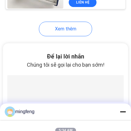
LIÊN HỆ
56
Đèn đường ray có
hình dạng
Xem thêm
Để lại lời nhắn
Chúng tôi sẽ gọi lại cho bạn sớm!
147
LED chiếu sáng cảnh
quan ngoài trời
mingfeng
424
5:34 AM