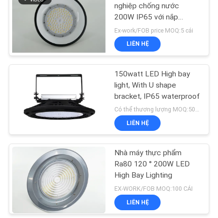
PRIVACY
nghiệp chống nước
200W IP65 với nắp
POLICY
323
chống lóa
Ex-work/FOB price MOQ:5 cái
LIÊN HỆ
Đèn đường LED
150watt LED High bay
light, With U shape
bracket, IP65 waterproof
Có thể thương lượng MOQ:50PCS
LIÊN HỆ
30
Nhà máy thực phẩm
Đèn tìm kiếm LED
Ra80 120 ° 200W LED
High Bay Lighting
EX-WORK/FOB MOQ:100 CÁI
LIÊN HỆ