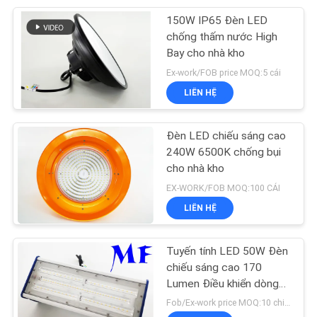
150W IP65 Đèn LED
47
chống thấm nước High
Đèn LED cản trở
Bay cho nhà kho
Ex-work/FOB price MOQ:5 cái
hàng không
LIÊN HỆ
Đèn LED chiếu sáng cao
240W 6500K chống bụi
cho nhà kho
74
EX-WORK/FOB MOQ:100 CÁI
LIÊN HỆ
Đèn LED Spot Track
Tuyến tính LED 50W Đèn
chiếu sáng cao 170
Lumen Điều khiển dòng
điện không đổi
Fob/Ex-work price MOQ:10 chiếc