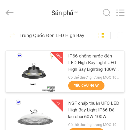
-
2026
Ming
Sản phẩm
Feng
Lighting
Co.,Ltd..
All
Rights
TRANG
228
Reserved.
Trung Quốc Đèn LED High Bay
CHỦ
Đèn LED Tri Proof
HOT
IP66 chống nước đèn
CÁC
LED High Bay Light UFO
SẢN
High Bay Lighting 100W
150W 200W 240W 300W
PHẨM
Có thể thương lượng MOQ:100pcs
YÊU CẦU NGAY
305
VIDEO
HOT
NSF chấp thuận UFO LED
Đèn lũ LED
High Bay Light IP66 Dễ
VỀ
lau chùi 60W 100W
150W 200W
CHÚNG
Có thể thương lượng MOQ:100PCS