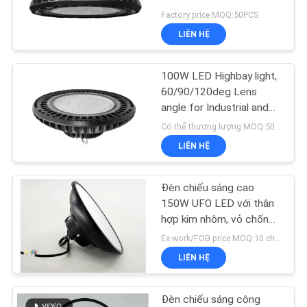
HỆ
Bracket / nhẫn gắn
Factory price MOQ:50PCS
CHÚNG
LIÊN HỆ
TÔI
102
Đèn chống cháy nổ
100W LED Highbay light,
YÊU
60/90/120deg Lens
LED
angle for Industrial and
CẦU
commercial lighting
Có thể thương lượng MOQ:50PCS
BÁO
LIÊN HỆ
GIÁ
Đèn chiếu sáng cao
57
SƠ
150W UFO LED với thân
hợp kim nhôm, vỏ chống
ĐỒ
Đèn LED Tunnel
chói
Ex-work/FOB price MOQ:10 chiếc
TRANG
LIÊN HỆ
WEB
Đèn chiếu sáng công