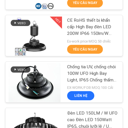
YÊU CẦU NGAY
TÔI
HOT
CE RoHS thiết bị khẩn
THAM
223
cấp High Bay đèn LED
QUAN
200W IP66 150lm/W
Đèn Sân khấu LED
Warehouse
NHÀ
Ex-work price MOQ:50 chiếc
YÊU CẦU NGAY
MÁY
Chống tia UV, chống chói
KIỂM
100W UFO High Bay
SOÁT
Light, IP65 Chống thấm
225
nước, 60 ° / 90 ° / 110 °
EX-WORK/FOB MOQ:100 CÁI
CHẤT
LIÊN HỆ
LƯỢNG
Đèn LED High Bay
Đèn LED 150LM / W UFO
LIÊN
cao Đèn LED 150Watt
IP65, chuôi lưỡi lê / U