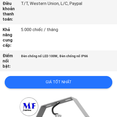
HỆ
Điều
T/T, Western Union, L/C, Paypal
CHÚNG
khoản
thanh
TÔI
toán:
Khả
5.000 chiếc / tháng
YÊU
năng
cung
CẦU
cấp:
BÁO
Điểm
,
Đèn chống nổ LED 100W
Đèn chống nổ IP66
GIÁ
nổi
bật:
SƠ
GIÁ TỐT NHẤT
ĐỒ
TRANG
WEB