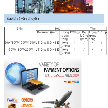
Bao bì và vận chuyển
Điểm
Hộp
Thẻ:
Đo lường ((mm)
Trọng
PC/hộp
Đo
Trọng
PC/hộp
lượng
lường
lượng
tổng
((mm)
tổng
60W/80W/100W/120W
L512*W432*H345
10kg
1
/
/
/
((22lbs)
150W/180W/200W
L512*W432*H345
10kg
1
/
/
/
((22lbs)