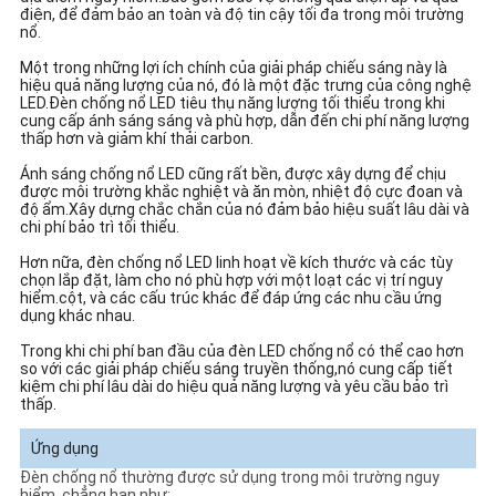
điện, để đảm bảo an toàn và độ tin cậy tối đa trong môi trường
nổ.
Một trong những lợi ích chính của giải pháp chiếu sáng này là
hiệu quả năng lượng của nó, đó là một đặc trưng của công nghệ
LED.Đèn chống nổ LED tiêu thụ năng lượng tối thiểu trong khi
cung cấp ánh sáng sáng và phù hợp, dẫn đến chi phí năng lượng
thấp hơn và giảm khí thải carbon.
Ánh sáng chống nổ LED cũng rất bền, được xây dựng để chịu
được môi trường khắc nghiệt và ăn mòn, nhiệt độ cực đoan và
độ ẩm.Xây dựng chắc chắn của nó đảm bảo hiệu suất lâu dài và
chi phí bảo trì tối thiểu.
Hơn nữa, đèn chống nổ LED linh hoạt về kích thước và các tùy
chọn lắp đặt, làm cho nó phù hợp với một loạt các vị trí nguy
hiểm.cột, và các cấu trúc khác để đáp ứng các nhu cầu ứng
dụng khác nhau.
Trong khi chi phí ban đầu của đèn LED chống nổ có thể cao hơn
so với các giải pháp chiếu sáng truyền thống,nó cung cấp tiết
kiệm chi phí lâu dài do hiệu quả năng lượng và yêu cầu bảo trì
thấp.
Ứng dụng
Đèn chống nổ thường được sử dụng trong môi trường nguy
hiểm, chẳng hạn như: