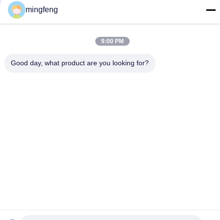
mingfeng
các
Đèn LED Tri Proof
Đèn Lũ LED
9:00 PM
Đèn Sân Khấu LED
Đèn LED High Bay
Good day, what product are you looking for?
Đèn Chống Cháy Nổ 
Đèn LED Tunnel
LED
Đèn Đường LED
Đèn Tìm Kiếm LED
提交