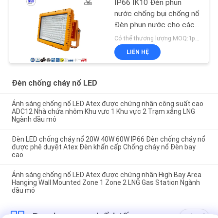
IP66 IK10 Đèn phun
nước chống bụi chống nổ
Đèn phun nước cho các
nhà máy giấy lưu trữ
Có thể thương lượng MOQ:1pcs
ngành công nghiệp nặng
LIÊN HỆ
Đèn chống cháy nổ LED
Ánh sáng chống nổ LED Atex được chứng nhận công suất cao
ADC12 Nhà chứa nhôm Khu vực 1 Khu vực 2 Trạm xăng LNG
Ngành dầu mỏ
Đèn LED chống cháy nổ 20W 40W 60W IP66 Đèn chống cháy nổ
được phê duyệt Atex Đèn khẩn cấp Chống cháy nổ Đèn bay
cao
Ánh sáng chống nổ LED Atex được chứng nhận High Bay Area
Hanging Wall Mounted Zone 1 Zone 2 LNG Gas Station Ngành
dầu mỏ
Danh mục phổ biến
Tất cả