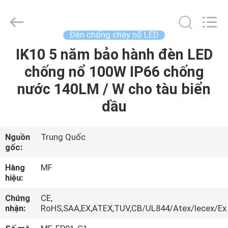
-
2026
Ming
Feng
Lighting
Đèn chống cháy nổ LED
Co.,Ltd..
All
Rights
IK10 5 năm bảo hành đèn LED
TRANG
Reserved.
chống nổ 100W IP66 chống
CHỦ
nước 140LM / W cho tàu biển
CÁC
dầu
SẢN
PHẨM
Nguồn
Trung Quốc
gốc:
VIDEO
Hàng
MF
hiệu:
Chứng
CE,
VỀ
nhận:
RoHS,SAA,EX,ATEX,TUV,CB/UL844/Atex/Iecex/Ex
CHÚNG