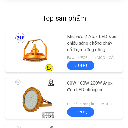
Top sản phẩm
Khu vực 2 Atex LED Đèn
chiếu sáng chống cháy
nổ Trạm xăng công
nghiệp Chiếu sáng
Ex-work/FOB price MOQ:1 CÁI
LIÊN HỆ
60W 100W 200W Atex
đèn LED chống nổ
Có thể thương lượng MOQ:100 cái
LIÊN HỆ