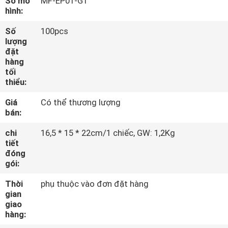
Số mô
MF-EP01-G1
TÔI
hình:
Số
100pcs
THAM
lượng
đặt
QUAN
hàng
tối
NHÀ
thiểu:
MÁY
Giá
Có thể thương lượng
bán:
KIỂM
chi
16,5 * 15 * 22cm/1 chiếc, GW: 1,2Kg
SOÁT
tiết
đóng
CHẤT
gói:
LƯỢNG
Thời
phụ thuộc vào đơn đặt hàng
gian
giao
LIÊN
hàng: