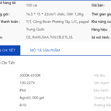
t hàng tối
100 cái
Giá bán :
g gói :
16,5 * 15 * 22cm/1 chiếc, GW: 1,2Kg
Thời gian gi
 thanh toán :
T/T, Công Đoàn Phương Tây, L/C, paypal
Khả năng cu
Trung Quốc
:
Hàng hiệu:
CE, RoHS,SAA,TUV,CB,ETL,UL
n:
Số mô hình:
 CHI TIẾT
MÔ TẢ SẢN PHẨM
 Chi Tiết
3000K-6500K
Vật liệu:
100-227V
Sức mạnh:
IP66
bảo hành:
&gt;60, 000 giờ
Quang thô
Ik10
thương hiệ