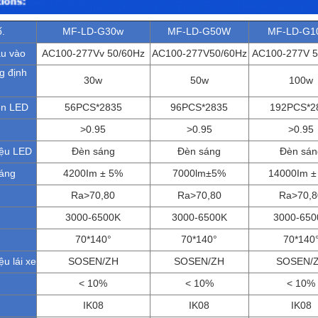
.
MF-LD-G30w
MF-LD-G50W
MF-LD-G1
ầu vào
AC100-277Vv 50/60Hz
AC100-277V50/60Hz
AC100-277V 5
g định
30w
50w
100w
èn LED
56PCS*2835
96PCS*2835
192PCS*2
>0.95
>0.95
>0.95
ệu LED
Đèn sáng
Đèn sáng
Đèn sán
sáng
4200Im ± 5%
7000lm±5%
14000Im ±
Ra>70,80
Ra>70,80
Ra>70,8
3000-6500K
3000-6500K
3000-650
70*140°
70*140°
70*140
u lái xe
SOSEN/ZH
SOSEN/ZH
SOSEN/
< 10%
< 10%
< 10%
IK08
IK08
IK08