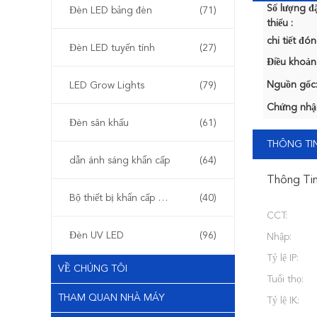
Số lượng đặ
Đèn LED bảng đèn
(71)
thiểu :
chi tiết đón
Đèn LED tuyến tính
(27)
Điều khoản
Nguồn gốc
LED Grow Lights
(79)
Chứng nhậ
Đèn sân khấu
(61)
THÔNG TIN
dẫn ánh sáng khẩn cấp
(64)
Thông Tin
Bộ thiết bị khẩn cấp LED
(40)
CCT:
Đèn UV LED
(96)
Nhập:
Tỷ lệ IP:
VỀ CHÚNG TÔI
Tuổi thọ:
THAM QUAN NHÀ MÁY
Tỷ lệ IK: