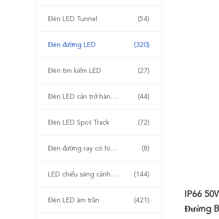
Đèn LED Tunnel
(54)
Đèn đường LED
(320)
Đèn tìm kiếm LED
(27)
Đèn LED cản trở hàng không
(44)
Đèn LED Spot Track
(72)
Đèn đường ray có hình dạng
(8)
LED chiếu sáng cảnh quan ngoài trời
(144)
IP66 50
Đèn LED âm trần
(421)
Đường B