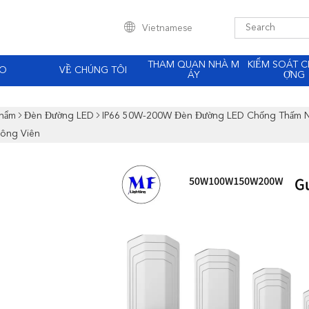
Vietnamese
THAM QUAN NHÀ M
KIỂM SOÁT C
EO
VỀ CHÚNG TÔI
ÁY
ỢNG
Phẩm
Đèn Đường LED
IP66 50W-200W Đèn Đường LED Chống Thấm Nướ
ông Viên