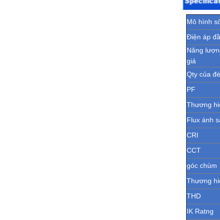
Mô hình số
Điện áp đ
Năng lượn
giá
Qty của đ
PF
Thương hi
Flux ánh 
CRI
CCT
góc chùm
Thương hiệ
THD
IK Ratng