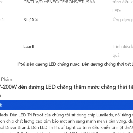
n:
CB/TUV/Dlc/ENEC/CE/ROHS/ETL/SAA
trình điều 
LED:
ài:
&lt;15%
Ứng dụng:
Loại II
Trình điều 
quả:
:
IP66 Đèn đường LED chống nước
,
Đèn đường chống thời tiết
 Phẩm
-200W đèn đường LED chống thấm nước chống thời tiế
n
eds: Đèn LED Tri Proof của chúng tôi sử dụng chip Lumileds, nổi tiếng v
on chip chất lượng cao đảm bảo một ánh sáng mạnh mẽ và bền vững, duy t
nal Driver Brand: Đèn LED Tri Proof Light có trình điều khiển từ một thư