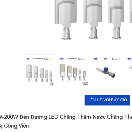
LIÊN HỆ VỚI BÂY GIỜ
W-200W Đèn Đường LED Chống Thấm Nước Chống Thời T
ộ Công Viên