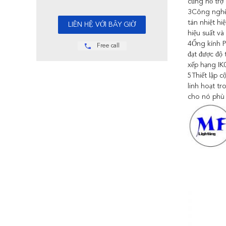
cũng hỗ trợ
3Công nghệ 
tán nhiệt hi
hiệu suất và 
4Ống kính P
Free call
đạt được độ
xếp hạng IK
5Thiết lập c
linh hoạt t
cho nó phù 