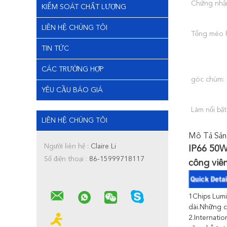
Chứng nhậ
KIỂM SOÁT CHẤT LƯỢNG
LIÊN HỆ CHÚNG TÔI
Tổng méo h
TIN TỨC
CÁC TRƯỜNG HỢP
góc chùm:
YÊU CẦU BÁO GIÁ
Làm nổi bật
LIÊN HỆ CHÚNG TÔI
Mô Tả Sản
Người liên hệ :
Claire Li
IP66 50W
Số điện thoại :
86-15999718117
công viê
1Chips Lumil
dài.Những c
2.Internatio