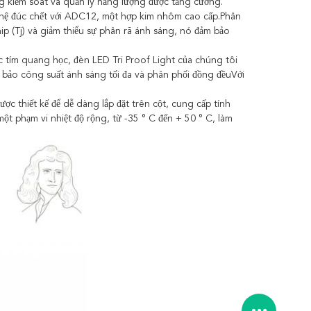
g kiểm soát và quản lý năng lượng được tăng cường.
ghệ đúc chết với ADC12, một hợp kim nhôm cao cấp.Phân
hip (Tj) và giảm thiểu sự phân rã ánh sáng, nó đảm bảo
 tím quang học, đèn LED Tri Proof Light của chúng tôi
 bảo công suất ánh sáng tối đa và phân phối đồng đềuVới
ợc thiết kế để dễ dàng lắp đặt trên cột, cung cấp tính
t phạm vi nhiệt độ rộng, từ -35 ° C đến + 50 ° C, làm