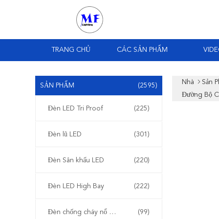
TRANG CHỦ
CÁC SẢN PHẨM
VID
Nhà
Sản 
SẢN PHẨM
(2595)
Đường Bộ C
Đèn LED Tri Proof
(225)
Đèn lũ LED
(301)
Đèn Sân khấu LED
(220)
Đèn LED High Bay
(222)
Đèn chống cháy nổ LED
(99)