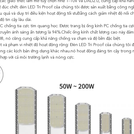
 các giao thức làm mờ tùy chọn như 1-10V và DALI2.0, cung cấp khả năn
đúc chết: đèn LED Tri Proof của chúng tôi được sản xuất bằng công n
ệu quả và duy trì điều kiện hoạt động tối ưuBằng cách giảm nhiệt độ nối c
độ tin cậy lâu dài.
C chống tia cực tím quang học: Được trang bị ống kính PC chống tia cực
 truyền ánh sáng ấn tượng là 94%.Chiếc ống kính chất lượng cao này đảm
08, nó cũng cung cấp khả năng chống va chạm và độ bền đặc biệt.
ột và phạm vi nhiệt độ hoạt động rộng: Đèn LED Tri Proof của chúng tôi đư
rong các kịch bản ứng dụng khác nhau.nó hoạt động đáng tin cậy trong mộ
hợp với cả môi trường lạnh và nóng cực.