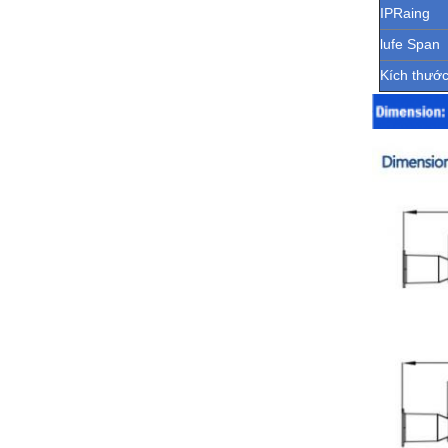
IPRaing
lufe Span
Kích thướ