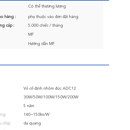
Có thể thương lượng
ao hàng :
phụ thuộc vào đơn đặt hàng
ng cấp :
5.000 chiếc / tháng
MF
Hướng dẫn MF
Vỏ cố định nhôm đúc ADC12
30W/50W/100W/150W/200W
5 năm
ng:
140~150lm/W
u chip:
dạ quang