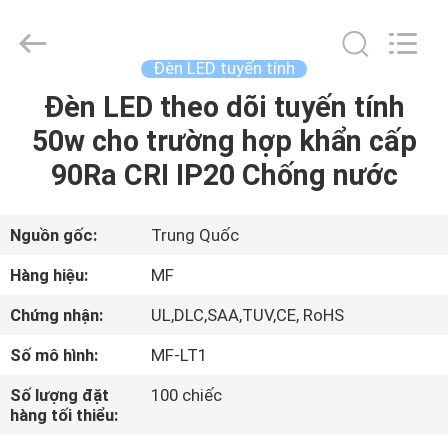
-
2026
Ming
Feng
Lighting
Đèn LED tuyến tính
Co.,Ltd..
All
Rights
Đèn LED theo dõi tuyến tính
TRANG
Reserved.
50w cho trường hợp khẩn cấp
CHỦ
90Ra CRI IP20 Chống nước
CÁC
SẢN
Nguồn gốc:
Trung Quốc
PHẨM
Hàng hiệu:
MF
Chứng nhận:
UL,DLC,SAA,TUV,CE, RoHS
VIDEO
Số mô hình:
MF-LT1
VỀ
Số lượng đặt
100 chiếc
hàng tối thiểu:
CHÚNG