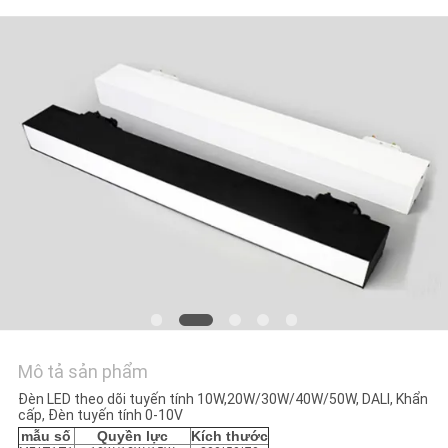
HỆ
CHÚNG
TÔI
YÊU
CẦU
BÁO
GIÁ
SƠ
ĐỒ
TRANG
Mô tả sản phẩm
WEB
Đèn LED theo dõi tuyến tính 10W,20W/30W/40W/50W, DALI, Khẩn
cấp, Đèn tuyến tính 0-10V
mẫu số
Quyền lực
Kích thước