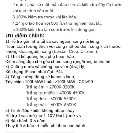
2.order phải có một mẫu đầu tiên và kiểm tra đầy đủ trước
khi quá trình sản xuất.
3.100% kiểm tra trước khi lão hóa.
4,24 giờ lão hóa với 500 lần thử nghiệm bật tắt.
5.100% kiểm tra lần cuối trước khi đóng gói.
Ưu điểm chính:
1) Hỗ trợ gần như tất cả các nguồn sáng nổi tiếng;
Hoàn toàn tương thích với cùng một bộ đèn, cùng kích thước,
nhưng khác nguồn sáng (Epistar, Cree, Citizen, ).
2) Thiết kế quang học phụ hoàn hảo;
Điểm sáng đẹp cho góc chùm sáng rộng/trung bình/nhỏ.
3) Chống nước và chống bụi về mặt vật lý;
Xếp hạng IP cao nhất đạt IP44
4) Tăng cường đáng kể lumens lạnh;
Tùy chỉnh 100LM/W hoặc >100LM/W , CRI>90
Trắng ấm = 2700K-3200K
Trắng tự nhiên = 4000K-4500K
Trắng tinh = 5000K-5500K
Trắng mát = 6000K-6500K
5) Trình điều khiển không nhấp nháy;
Hỗ trợ Triac mờ;mờ 1-10V;Đại Lý mờ v.v.
6) Bảo hành 3-5 năm
Thay thế & bảo trì miễn phí theo bảo hành.