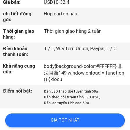
Giá bán:
USD10-32.4
TÔI
chi tiết đóng
Hộp carton nâu
gói:
THAM
Thời gian giao
Thời gian giao hàng 2 tuần
QUAN
hàng:
NHÀ
Điều khoản
T / T, Western Union, Paypal, L / C
MÁY
thanh toán:
Khả năng cung
body{background-color:#FFFFFF} 非
KIỂM
cấp:
法阻断149 window.onload = function
() { docu
SOÁT
CHẤT
Điểm nổi bật:
,
Đèn LED theo dõi tuyến tính 50w
,
Đèn theo dõi tuyến tính LED IP20
LƯỢNG
Đèn led tuyến tính cao 50w
LIÊN
GIÁ TỐT NHẤT