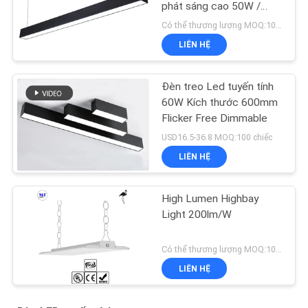
phát sáng cao 50W /
55W / 60W
Có thể thương lượng MOQ:100 CÁI
LIÊN HỆ
Đèn treo Led tuyến tính
60W Kích thước 600mm
Flicker Free Dimmable
USD16.5-36.8 MOQ:100 chiếc
LIÊN HỆ
High Lumen Highbay
Light 200lm/W
Có thể thương lượng MOQ:100 cái
LIÊN HỆ