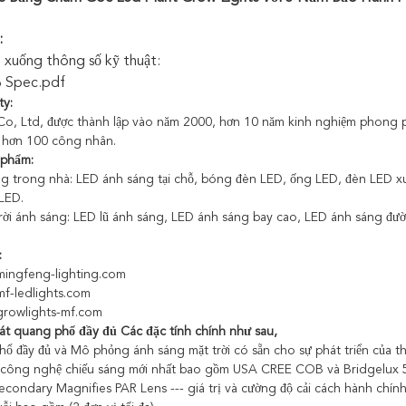
:
i xuống thông số kỹ thuật:
 Spec.pdf
ty:
o, Ltd, được thành lập vào năm 2000, hơn 10 năm kinh nghiệm phong 
 hơn 100 công nhân.
 phẩm:
g trong nhà: LED ánh sáng tại chỗ, bóng đèn LED, ống LED, đèn LED x
LED.
rời ánh sáng: LED lũ ánh sáng, LED ánh sáng bay cao, LED ánh sáng đ
:
mingfeng-lighting.com
mf-ledlights.com
growlights-mf.com
át quang phổ đầy đủ Các
đặc tính chính như sau,
hổ đầy đủ và Mô phỏng ánh sáng mặt trời có sẵn cho sự phát triển của th
 công nghệ chiếu sáng mới nhất bao gồm USA CREE COB và Bridgelux 5W 
econdary Magnifies PAR Lens --- giá trị và cường độ cải cách hành chính