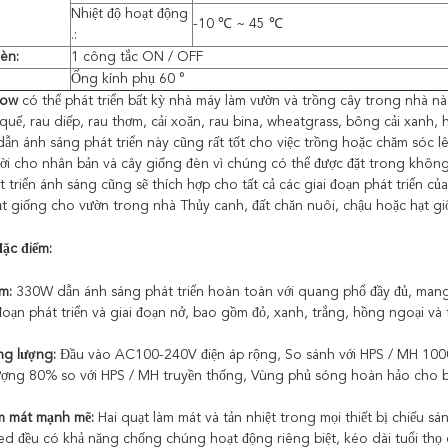
Nhiệt độ hoạt động
-10 ℃ ~ 45 ℃
.:
đèn:
1 công tắc ON / OFF
Ống kính phụ 60 °
row
có thể phát triển bất kỳ nhà máy làm vườn và trồng cây trong nhà nà
uế, rau diếp, rau thơm, cải xoăn, rau bina, wheatgrass, bông cải xanh, ho
ẫn ánh sáng phát triển này cũng rất tốt cho việc trồng hoặc chăm sóc l
vời cho nhân bản và cây giống đèn vì chúng có thể được đặt trong không
 triển ánh sáng cũng sẽ thích hợp cho tất cả các giai đoạn phát triển của
hạt giống cho vườn trong nhà Thủy canh, đất chăn nuôi, chậu hoặc hạt gi
đặc điểm:
m:
330W dẫn ánh sáng phát triển hoàn toàn với quang phổ đầy đủ, mang l
đoạn phát triển và giai đoạn nở, bao gồm đỏ, xanh, trắng, hồng ngoại và 
ng lượng:
Đầu vào AC100-240V điện áp rộng, So sánh với HPS / MH 1000 w
ượng 80% so với HPS / MH truyền thống, Vùng phủ sóng hoàn hảo cho b
m mát mạnh mẽ:
Hai quạt làm mát và tản nhiệt trong mọi thiết bị chiếu s
led đều có khả năng chống chúng hoạt động riêng biệt, kéo dài tuổi thọ 