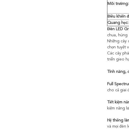
Môi trường:
Điều khiển 
Quang học:
Đèn LED G
chua, húng q
Những cây d
chọn tuyệt 
Các cây phát
triển gieo 
Tính năng, 
Full Spectru
cho cả giai 
Tiết kiệm nă
kiệm năng l
Hệ thống là
và mọi đèn 