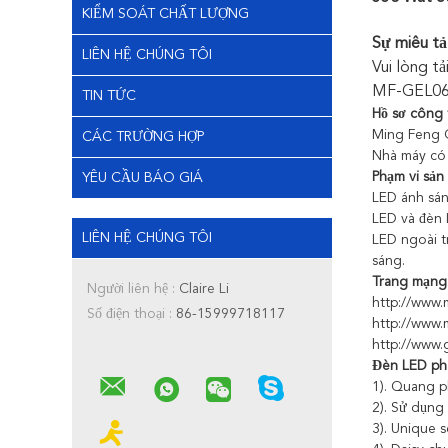
KIỂM SOÁT CHẤT LƯỢNG
Sự miêu tả
LIÊN HỆ CHÚNG TÔI
Vui lòng tả
MF-GEL06
TIN TỨC
Hồ sơ công 
Ming Feng C
CÁC TRƯỜNG HỢP
Nhà máy có
Phạm vi sản
YÊU CẦU BÁO GIÁ
LED ánh sán
LED và đèn 
LIÊN HỆ CHÚNG TÔI
LED ngoài t
sáng.
Trang mạng
Người liên hệ :
Claire Li
http://www.
Số điện thoại :
86-15999718117
http://www.
http://www.
Đèn LED ph
1). Quang p
2). Sử dụng
3). Unique s