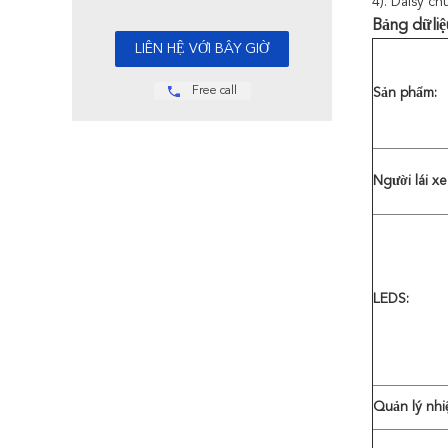
4). Daisy ch
Bảng dữliệ
Free call
Sản phẩm:
Người lái xe
LEDS:
Quản lý nhiệ