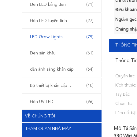
chi tiết đón
Đèn LED bảng đèn
(71)
Điều khoản
Nguồn gốc
Đèn LED tuyến tính
(27)
Chứng nhậ
LED Grow Lights
(79)
THÔNG TIN
Đèn sân khấu
(61)
Thông Tin
dẫn ánh sáng khẩn cấp
(64)
Quyền lực:
Kích thước:
Bộ thiết bị khẩn cấp LED
(40)
Tây Bắc:
Đèn UV LED
(96)
Chùm tia:
Làm nổi bật
VỀ CHÚNG TÔI
Mô Tả Sản
THAM QUAN NHÀ MÁY
330 Wát 6