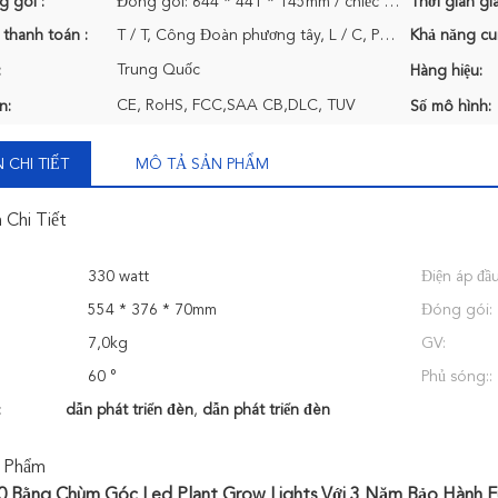
g gói :
Đóng gói: 644 * 441 * 145mm / chiếc / thùng GW: 9.0KG
Thời gian gi
 thanh toán :
T / T, Công Đoàn phương tây, L / C, Paypal
Khả năng cu
Trung Quốc
:
Hàng hiệu:
CE, RoHS, FCC,SAA CB,DLC, TUV
n:
Số mô hình:
 CHI TIẾT
MÔ TẢ SẢN PHẨM
 Chi Tiết
330 watt
Điện áp đầ
554 * 376 * 70mm
Đóng gói:
7,0kg
GV:
60 °
Phủ sóng::
:
dẫn phát triển đèn
,
dẫn phát triển đèn
 Phẩm
0 Bằng Chùm Góc Led Plant Grow Lights Với 3 Năm Bảo Hành Fu