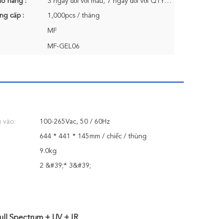
ao hàng :
3 ngày đối với mẫu, 7 ngày đối với QTY 50 cái
ng cấp :
1,000pcs / tháng
MF
MF-GEL06
u vào:
100-265Vac, 50 / 60Hz
644 * 441 * 145mm / chiếc / thùng
9.0kg
2 &#39;* 3&#39;
ll Spectrum + UV + IR