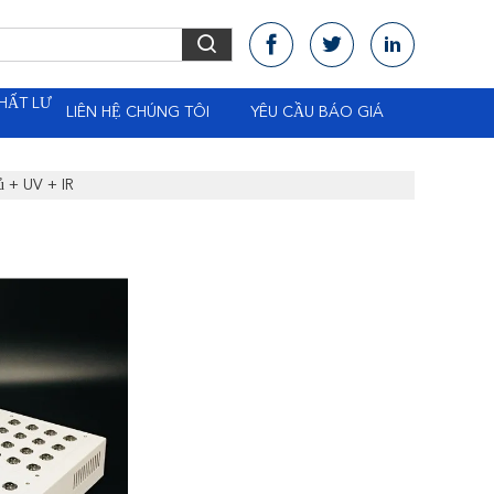
HẤT LƯ
LIÊN HỆ CHÚNG TÔI
YÊU CẦU BÁO GIÁ
 + UV + IR