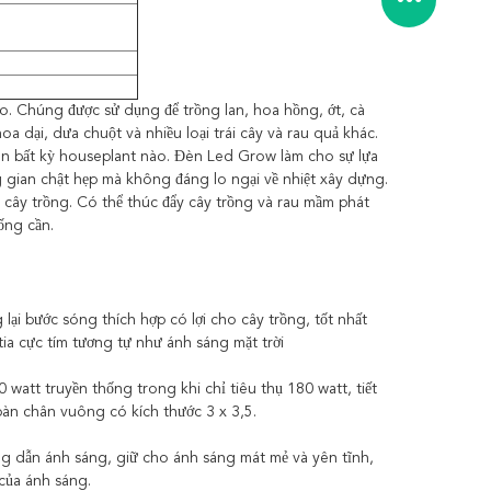
o.
Chúng được sử dụng để trồng lan, hoa hồng, ớt, cà
a dại, dưa chuột và nhiều loại trái cây và rau quả khác.
ên bất kỳ houseplant nào.
Đèn Led Grow làm cho sự lựa
 gian chật hẹp mà không đáng lo ngại về nhiệt xây dựng.
 cây trồng.
Có thể thúc đẩy cây trồng và rau mầm phát
ống cần.
ại bước sóng thích hợp có lợi cho cây trồng, tốt nhất
tia cực tím tương tự như ánh sáng mặt trời
att truyền thống trong khi chỉ tiêu thụ 180 watt, tiết
àn chân vuông có kích thước 3 x 3,5.
áng dẫn ánh sáng, giữ cho ánh sáng mát mẻ và yên tĩnh,
của ánh sáng.