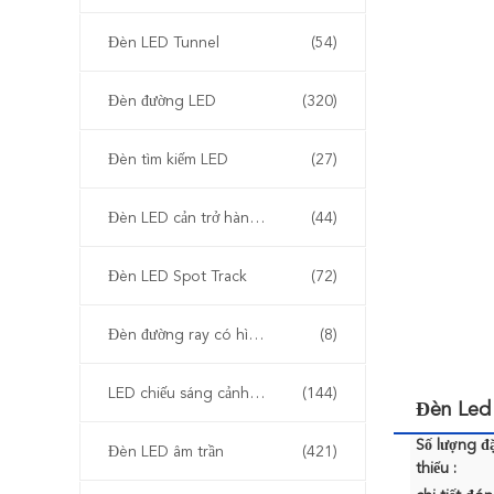
Đèn LED Tunnel
(54)
Đèn đường LED
(320)
Đèn tìm kiếm LED
(27)
Đèn LED cản trở hàng không
(44)
Đèn LED Spot Track
(72)
Đèn đường ray có hình dạng
(8)
LED chiếu sáng cảnh quan ngoài trời
(144)
Đèn Led
Số lượng đặ
Đèn LED âm trần
(421)
thiểu :