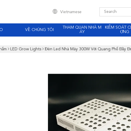
Vietnamese
THAM QUAN NHÀ M
KIỂM SOÁT C
EO
VỀ CHÚNG TÔI
ÁY
ỢNG
Phẩm
LED Grow Lights
Đèn Led Nhà Máy 300W Với Quang Phổ Đầy Đủ