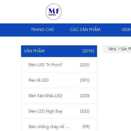
TRANG CHỦ
CÁC SẢN PHẨM
VID
Nhà
Sản 
SẢN PHẨM
(2595)
Đèn LED Tri Proof
(225)
Đèn lũ LED
(301)
Đèn Sân khấu LED
(220)
Đèn LED High Bay
(222)
Đèn chống cháy nổ LED
(99)