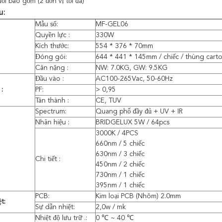
uỗi bao gồm (2 đơn vị tối đa)
u:
Mẫu số:
MF-GEL06
Quyền lực :
330W
Kích thước:
554 * 376 * 70mm
Đóng gói:
644 * 441 * 145mm / chiếc / thùng cart
Cân nặng :
NW: 7.0KG, GW: 9.5KG
Đầu vào :
AC100-265Vac, 50-60Hz
 :
PF:
> 0,95
Tán thành :
CE, TUV
Spectrum:
Quang phổ đầy đủ + UV + IR
Nhãn hiệu :
BRIDGELUX 5W / 64pcs
3000K / 4PCS
660nm / 5 chiếc
630nm / 3 chiếc
Chi tiết :
450nm / 2 chiếc
730nm / 1 chiếc
395nm / 1 chiếc
PCB:
Kim loại PCB (Nhôm) 2.0mm
t:
Sự dẫn nhiệt:
2,0w / mk
Nhiệt độ lưu trữ .:
0 ℃ ~ 40 ℃