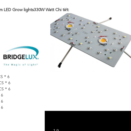
um LED Grow lights330W Watt Chi tiết:
S * 6
CS * 6
CS * 6
 6
 6
 6