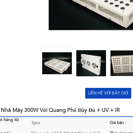
LIÊN HỆ VỚI BÂY GIỜ
 Nhà Máy 300W Với Quang Phổ Đầy Đủ + UV + IR
t hàng tối
1pcs
Giá bán :