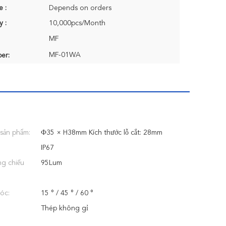
e :
Depends on orders
y :
10,000pcs/Month
MF
MF-01WA
er:
 sản phẩm:
Ф35 × H38mm Kích thước lỗ cắt: 28mm
IP67
g chiếu
95Lum
óc:
15 ° / 45 ° / 60 °
Thép không gỉ