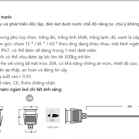
 tranh:
 và phát triển độc lập, đèn led dưới nước chế độ riêng tư, chú ý khô
ong phú tùy chọn, trắng ấm, trắng tinh khiết, trắng lạnh, đỏ, xanh lá c
ọn góc chùm 15 ° / 45 ° / 60 ° theo ứng dụng khác nhau. một bình ngư
 IP67, có thể được sử dụng trong 1 mét dưới nước.
nh có thể chịu được áp lực lên tới 300kg trở lên.
hẹ với vòng bề mặt inox 304, có khả năng chống ăn mòn, nhiệt độ cao, 
ện áp thấp, an toàn và đáng tin cậy.
 suất cao> 0,92.
3 năm, CE, Rohs chứng nhận.
nước ngầm led chi tiết ánh sáng: