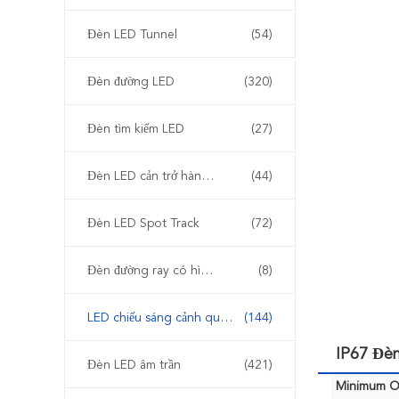
Đèn LED Tunnel
(54)
Đèn đường LED
(320)
Đèn tìm kiếm LED
(27)
Đèn LED cản trở hàng không
(44)
Đèn LED Spot Track
(72)
Đèn đường ray có hình dạng
(8)
LED chiếu sáng cảnh quan ngoài trời
(144)
IP67 Đèn
Đèn LED âm trần
(421)
Minimum Or