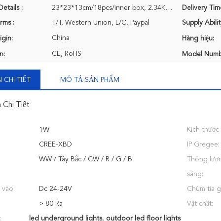
etails :
23*23*13cm/18pcs/inner box, 2.34KG/inner box, 51*51*43cm/12 inner box/carton 21.6KG/carton
Delivery Tim
rms :
T/T, Western Union, L/C, Paypal
Supply Abilit
China
igin:
Hàng hiệu:
CE, RoHS
n:
Model Numb
 CHI TIẾT
MÔ TẢ SẢN PHẨM
 Chi Tiết
1W
Kích thước
CREE-XBD
IP Gregee:
WW / Tây Bắc / CW / R / G / B
Thông lượn
sáng:
 vào:
Dc 24-24V
Chùm tia g
> 80 Ra
Vật chất:
:
led underground lights
,
outdoor led floor lights