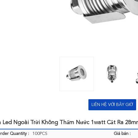
LIÊN HỆ VỚI BÂY GIỜ
 Led Ngoài Trời Không Thấm Nước 1watt Cắt Ra 28mm,
der Quantity :
100PCS
Giá bán :