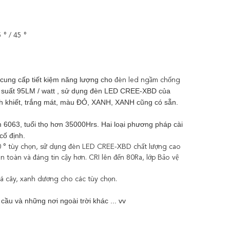
° / 45 °
ung cấp tiết kiệm năng lượng cho
đèn led ngầm chống
 suất 95LM / watt
, sử dụng
đèn LED
CREE-XBD của
nh khiết, trắng mát, màu ĐỎ, XANH, XANH cũng có sẵn.
m 6063, tuổi thọ hơn 35000Hrs.
Hai loại phương pháp cài
cố định.
60 ° tùy chọn, sử dụng đèn LED CREE-XBD chất lượng cao
 toàn và đáng tin cậy hơn. CRI lên đến 80Ra, lớp Bảo vệ
lá cây, xanh dương cho các tùy chọn.
cầu và những nơi ngoài trời khác ... vv