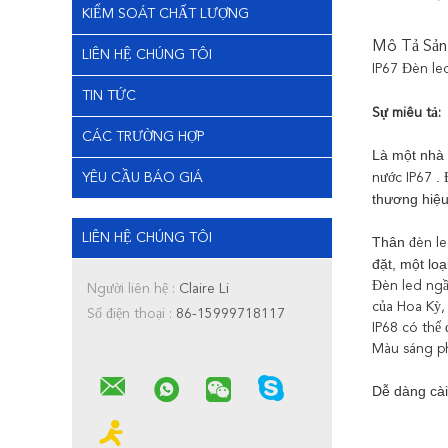
KIỂM SOÁT CHẤT LƯỢNG
Mô Tả Sản
LIÊN HỆ CHÚNG TÔI
IP67 Đèn le
TIN TỨC
Sự miêu tả:
CÁC TRƯỜNG HỢP
Là một nhà 
.
YÊU CẦU BÁO GIÁ
nước IP67
Đ
thương hiệ
LIÊN HỆ CHÚNG TÔI
Thân
đèn le
đặt, một loạ
Đèn led ngầ
Người liên hệ :
Claire Li
của Hoa Kỳ,
Số điện thoại :
86-15999718117
IP68 có thể
Màu sáng ph
Dễ dàng cài