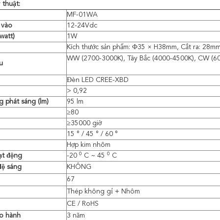
 thuật:
MF-01WA
 vào
12-24Vdc
watt)
1W
Kích thước sản phẩm: Ф35 × H38mm, Cắt ra: 28m
WW (2700-3000K), Tây Bắc (4000-4500K), CW (60
u
Đèn LED CREE-XBD
> 0,92
 phát sáng (lm)
95
lm
≥80
≥35000 giờ
15 ° / 45 ° / 60 °
Hợp kim nhôm
0
0
ạt động
-20
C ~ 45
C
độ sáng
KHÔNG
67
Thép không gỉ + Nhôm
CE / RoHS
ảo hành
3 năm