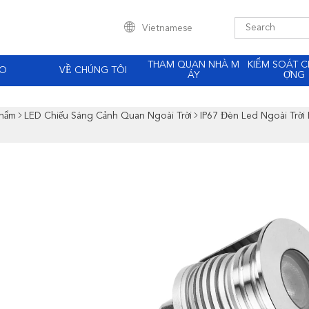
Vietnamese
THAM QUAN NHÀ M
KIỂM SOÁT C
EO
VỀ CHÚNG TÔI
ÁY
ỢNG
Phẩm
LED Chiếu Sáng Cảnh Quan Ngoài Trời
IP67 Đèn Led Ngoài Trờ