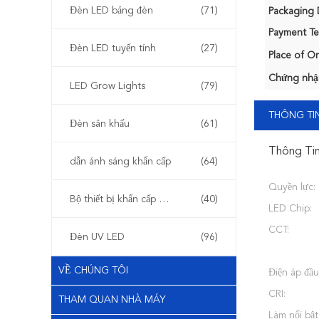
Đèn LED bảng đèn
(71)
Packaging D
Payment Te
Đèn LED tuyến tính
(27)
Place of Or
Chứng nhậ
LED Grow Lights
(79)
THÔNG TIN
Đèn sân khấu
(61)
Thông Tin
dẫn ánh sáng khẩn cấp
(64)
Quyền lực:
Bộ thiết bị khẩn cấp LED
(40)
LED Chip:
CCT:
Đèn UV LED
(96)
VỀ CHÚNG TÔI
Điện áp đầu
CRI:
THAM QUAN NHÀ MÁY
Làm nổi bật