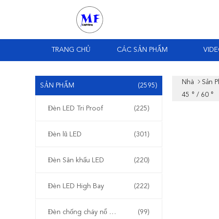
TRANG CHỦ
CÁC SẢN PHẨM
VID
Nhà
Sản 
SẢN PHẨM
(2595)
45 ° / 60 °
Đèn LED Tri Proof
(225)
Đèn lũ LED
(301)
Đèn Sân khấu LED
(220)
Đèn LED High Bay
(222)
Đèn chống cháy nổ LED
(99)