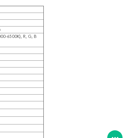
m
00-6500K), R, G, B