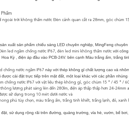
 Phẩm
d ngoài trời không thấm nước Đèn cảnh quan cắt ra 28mm, góc chùm 15 
sản xuất sản phẩm chiếu sáng LED chuyên nghiệp, MingFeng chuyên c
với công
èn led ngầm chống nước IP67, đèn led mini không thấm nước
u Hoa Kỳ
, điện áp đầu vào PCB-24V.
bên cạnh Màu trắng ấm, trắng ti
này
với thép không gỉ chất lượng cao và nhô
d chống nước ngầm IP67
i được cài đặt trực tiếp trên mặt đất, một loại khác với các phần nhúng 
m chống nước IP67 với vật liệu thép không gỉ, góc chùm 15 ° / 45 ° / 
 thông lượng phát sáng lên đến 280lm, điện áp thấp thấp hơn 24-24mm an
 được sử dụng trong 10 mét dưới nước và
ong phú tùy chọn, màu trắng ấm, trắng tinh khiết, trắng lạnh, đỏ, xanh 
 đặt, sử dụng rộng rãi
trên đường, quảng trường, vỉa hè, vườn, bể bơi, 