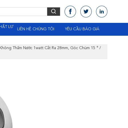
HẤT LƯ
LIÊN HỆ CHÚNG TÔI
YÊU CẦU BÁO GIÁ
i Không Thấm Nước 1watt Cắt Ra 28mm, Góc Chùm 15 ° /