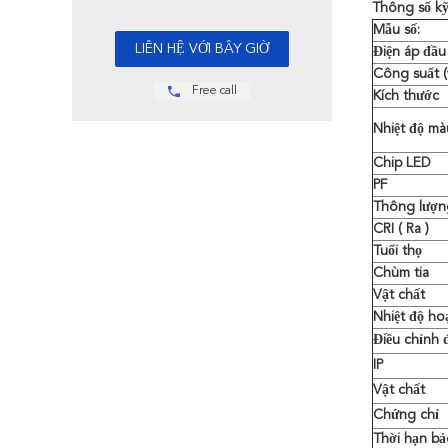
Thông số kỹ
Mẫu số:
Điện áp đầu
Công suất (
Free call
Kích thước
Nhiệt độ mà
Chip LED
PF
Thông lượng
CRI
(
Ra
)
Tuổi thọ
Chùm tia
Vật chất
Nhiệt độ ho
Điều chỉnh 
IP
Vật chất
Chứng chỉ
Thời hạn b