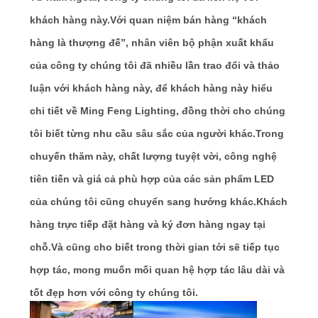
HỆ
CHÚNG
khách hàng này.Với quan niệm bán hàng “khách
hàng là thượng đế”, nhân viên bộ phận xuất khẩu
TÔI
của công ty chúng tôi đã nhiều lần trao đổi và thảo
luận với khách hàng này, để khách hàng này hiểu
YÊU
chi tiết về Ming Feng Lighting, đồng thời cho chúng
CẦU
tôi biết từng nhu cầu sâu sắc của người khác.Trong
BÁO
chuyến thăm này, chất lượng tuyệt vời, công nghệ
GIÁ
tiên tiến và giá cả phù hợp của các sản phẩm LED
của chúng tôi cũng chuyển sang hướng khác.Khách
SƠ
hàng trực tiếp đặt hàng và ký đơn hàng ngay tại
ĐỒ
chỗ.Và cũng cho biết trong thời gian tới sẽ tiếp tục
TRANG
hợp tác, mong muốn mối quan hệ hợp tác lâu dài và
WEB
tốt đẹp hơn với công ty chúng tôi.