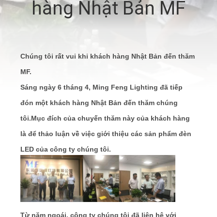
hàng Nhật Bản MF
TÔI
THAM
QUAN
Chúng tôi rất vui khi khách hàng Nhật Bản đến thăm
NHÀ
MF.
MÁY
Sáng ngày 6 tháng 4, Ming Feng Lighting đã tiếp
đón một khách hàng Nhật Bản đến thăm chúng
KIỂM
tôi.Mục đích của chuyến thăm này của khách hàng
SOÁT
là để thảo luận về việc giới thiệu các sản phẩm đèn
LED của công ty chúng tôi.
CHẤT
LƯỢNG
LIÊN
Từ năm ngoái, công ty chúng tôi đã liên hệ với